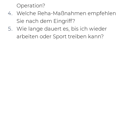
Operation?
Welche Reha-Maßnahmen empfehlen 
Sie nach dem Eingriff?
Wie lange dauert es, bis ich wieder 
arbeiten oder Sport treiben kann?
Fazit: Der richtige 
Schulterorthopäde in München
Die Wahl des passenden 
Schulterorthopäden ist der 
Schlüssel zu 
einer erfolgreichen Behandlung
. Vertrauen 
Sie auf Erfahrung, Spezialisierung und eine 
persönliche Chemie zwischen Arzt und 
Patient.