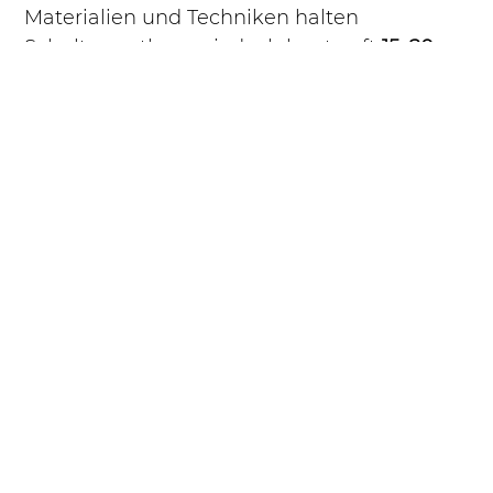
Materialien und Techniken halten 
Schulterprothesen jedoch heute oft 
15–20 
Jahre und länger
.