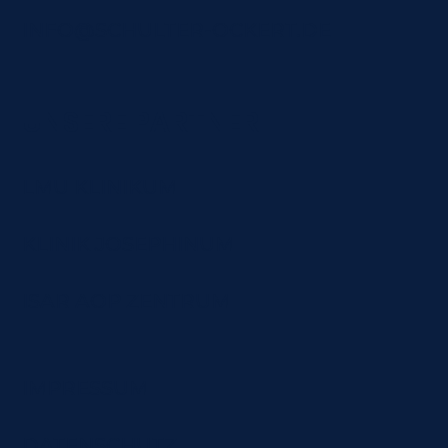
INFO@SCHULTER-OCKERT.DE
UNSERE PARTNER
LMU KLINIKUM
KLINIK JOSEPHINUM
ISAR AOP ZENTRUM
IMPRESSUM
DATENSCHUTZ